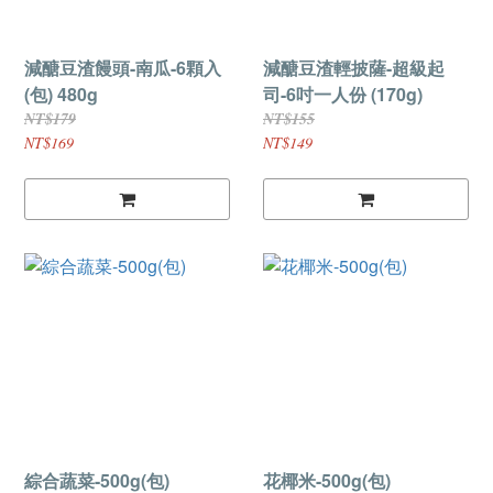
減醣豆渣饅頭-南瓜-6顆入
減醣豆渣輕披薩-超級起
(包) 480g
司-6吋一人份 (170g)
NT$179
NT$155
NT$169
NT$149
綜合蔬菜-500g(包)
花椰米-500g(包)