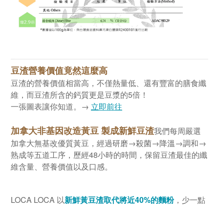
豆渣營養價值竟然這麼高
豆渣的營養價值相當高，不僅熱量低、還有豐富的膳食纖
維，而豆渣所含的鈣質更是豆漿的5倍！
一張圖表讓你知道。→​
立即前往
加拿大非基因改造黃豆 製成​新鮮豆渣
我們每周嚴選
加拿大無基改優質黃豆，經過研磨→殺菌→降溫→調和→
熟成等五道工序，歷經48小時的時間，保留豆渣最佳的纖
維含量、營養價值以及口感。
LOCA LOCA 以
新鮮黃豆渣取代將近40%的麵粉
，少一點