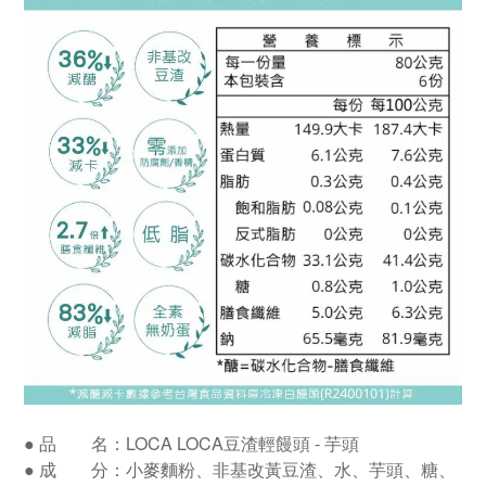
●
品 名：LOCA LOCA豆渣輕饅頭 - 芋頭
●
成 分：小麥麵粉
、
非基改黃豆渣
、水
、芋頭
、
糖
、