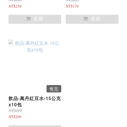
(盒)
NT$265
NT$185
NT$259
NT$179
售完
飲品-萬丹紅豆水-15公克
x10包
NT$215
NT$209