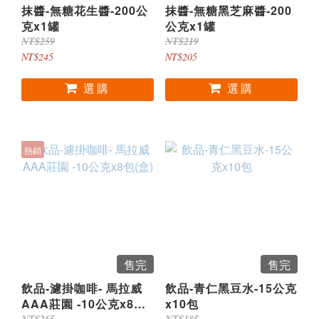
抹醬-無糖花生醬-200公
抹醬-無糖黑芝麻醬-200
克x1罐
公克x1罐
NT$259
NT$219
NT$245
NT$205
熱銷
售完
售完
飲品-濾掛咖啡- 馬拉威
飲品-青仁黑豆水-15公克
AAA莊園 -10公克x8包
x10包