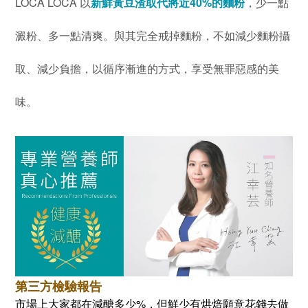
LOCA LOCA 以
新鮮黃豆渣取代將近40%的麵粉
，少一點
澱粉、多一點清爽。與其完全戒掉麵粉，不如減少麵粉攝
取、減少負擔，以循序漸進的方式，享受無罪惡感的美
味。
第三方檢驗報告
市場上大家都在減醣多少%，但鮮少有烘焙願意花錢去做