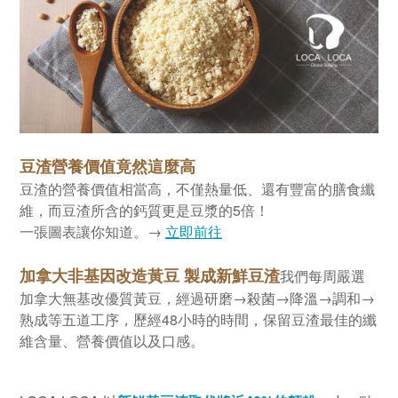
豆渣營養價值竟然這麼高
豆渣的營養價值相當高，不僅熱量低、還有豐富的膳食纖
維，而豆渣所含的鈣質更是豆漿的5倍！
一張圖表讓你知道。→​
立即前往
加拿大非基因改造黃豆 製成​新鮮豆渣
我們每周嚴選
加拿大無基改優質黃豆，經過研磨→殺菌→降溫→調和→
熟成等五道工序，歷經48小時的時間，保留豆渣最佳的纖
維含量、營養價值以及口感。