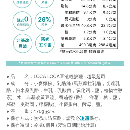
●
品 名：LOCA LOCA豆渣輕披薩 - 超級起司
●
成 分：小麥麵粉、乳酪絲 (馬茲摩拉乳酪，切達乳
酪，帕米桑乳酪，牛乳，乳酸菌，氯化鈣，鹽，植物性酵
素)
、水
、
非基改黃豆渣
、番茄醬 (番茄，洋蔥，糖，鹽，
羅勒，奧勒岡，檸檬酸)
、小麥蛋白
、酵母
、
鹽。
●
淨 重：170g
+
3%
●
保存方式：無添加防腐劑，請務必
冷凍
保存。
●
保存時間：冷凍6個月 (製造日期開始計算)