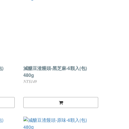
)
減醣豆渣饅頭-黑芝麻-6顆入(包)
480g
NT$149