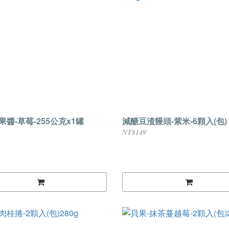
醬-草莓-255公克x1罐
減醣豆渣饅頭-紫米-6顆入(包) 
NT$149