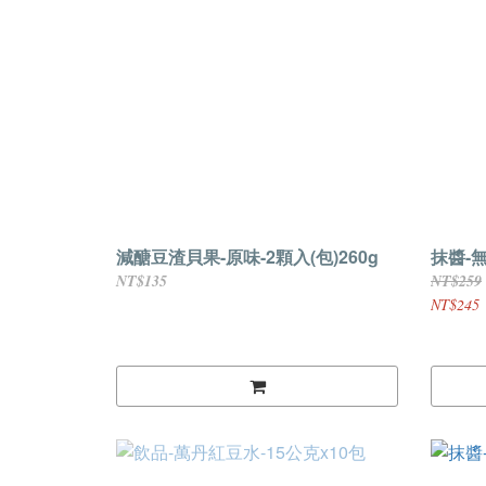
減醣豆渣貝果-原味-2顆入(包)260g
抹醬-無
NT$135
NT$259
NT$245