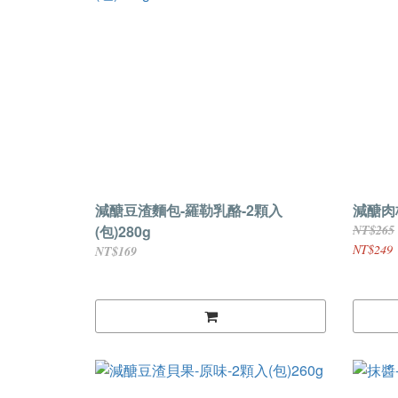
減醣豆渣麵包-羅勒乳酪-2顆入
減醣肉桂
(包)280g
NT$265
NT$249
NT$169