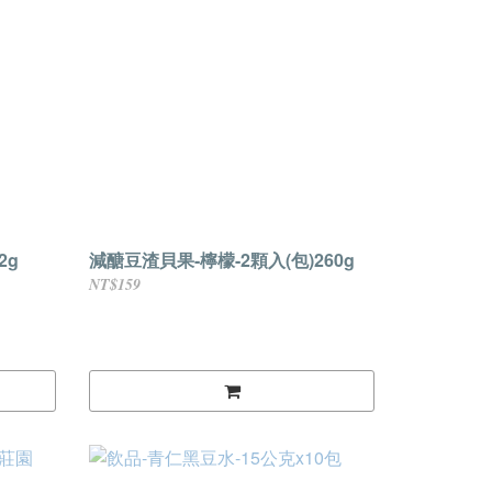
2g
減醣豆渣貝果-檸檬-2顆入(包)260g
NT$159