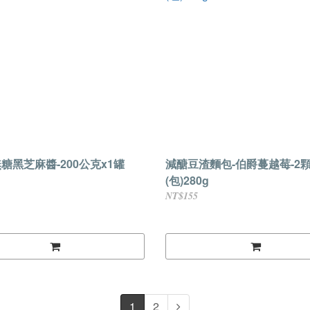
無糖黑芝麻醬-200公克x1罐
減醣豆渣麵包-伯爵蔓越莓-2
(包)280g
NT$155
1
2