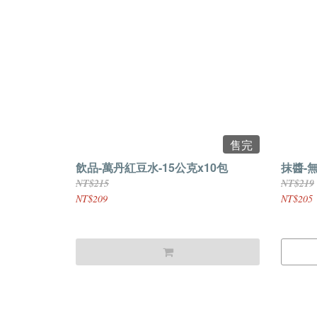
售完
飲品-萬丹紅豆水-15公克x10包
抹醬-
NT$215
NT$219
NT$209
NT$205