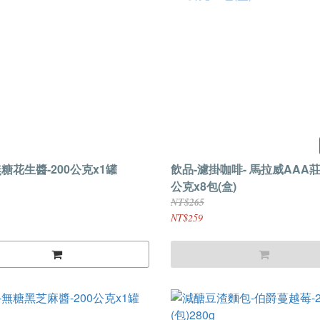
糖花生醬-200公克x1罐
飲品-濾掛咖啡- 馬拉威AAA莊園
公克x8包(盒)
NT$265
NT$259