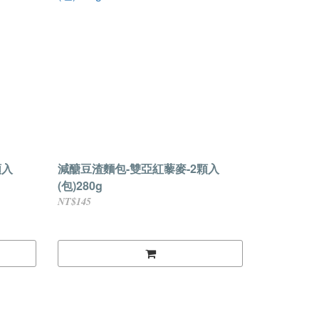
顆入
減醣豆渣麵包-雙亞紅藜麥-2顆入
(包)280g
NT$145