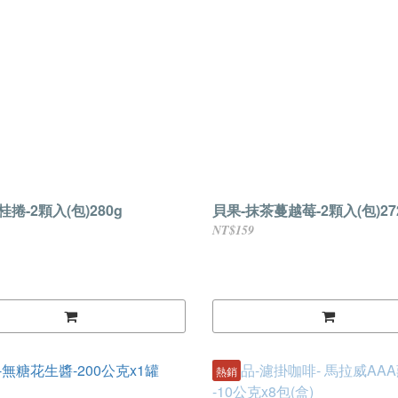
捲-2顆入(包)280g
貝果-抹茶蔓越莓-2顆入(包)27
NT$159
熱銷