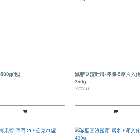
500g(包)
減醣豆渣吐司-檸檬-5厚片入(包
350g
NT$155