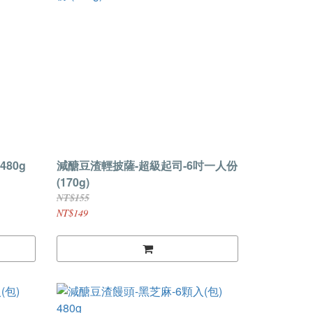
480g
減醣豆渣輕披薩-超級起司-6吋一人份
(170g)
NT$155
NT$149