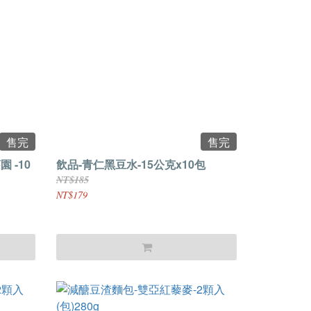
售完
售完
 -10
飲品-青仁黑豆水-15公克x10包
NT$185
NT$179