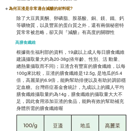
🔹
為何豆渣是非常適合減醣的材料呢?
除了大豆異黃酮、卵磷脂、胺基酸、銅、鎂、鐵、鈣
等礦物質，以及豐富的蛋白質之外，還有兩個秘密特
質常常被忽略，卻又與『減醣』有高度的關聯性
高膳食纖維
根據衛生福利部的資料，19歲以上成人每日膳食纖維
建議攝取量大約為20-38g(依年齡、性別、活 動量、
總熱量攝取而不同)；豆渣含有豐富的膳食纖維，以每
100g來比較，豆渣的膳食纖維是12.5g, 是地瓜的5.4
倍，高麗菜的6.9倍，能夠幫助排便以及有助於調節穩
定血糖。台灣癌症基金會統計，九成以上的國人平均
膳食纖維攝取量約為14g，膳食纖維的攝取量大大不
足，因此食用添加豆渣的食品，能夠有效的幫助補充
身體所需的膳食纖維喔