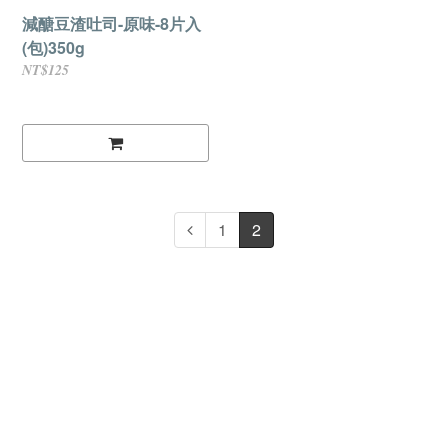
減醣豆渣吐司-原味-8片入
(包)350g
NT$125
1
2